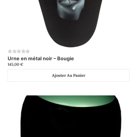
Urne en métal noir – Bougie
0
145,00
€
Ajouter Au Panier