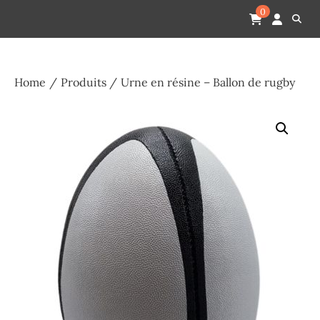
Skip
Pompes funèbres humain
Espace Funéraire Michel Gardechaux
0
to
content
Home
Produits
Urne en résine – Ballon de rugby