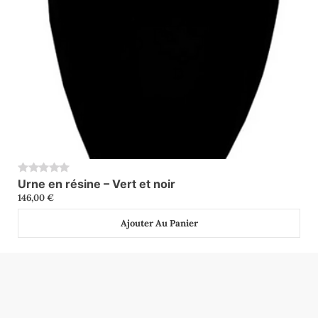
Urne en résine – Vert et noir
0
146,00
€
Ajouter Au Panier