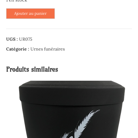
quantité
Ajouter au panier
de
Urne
céramique
UGS :
UR075
ornement
floral
Catégorie :
Urnes funéraires
bordeaux
Produits similaires