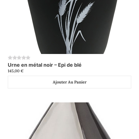
Urne en métal noir – Epi de blé
0
145,00
€
Ajouter Au Panier