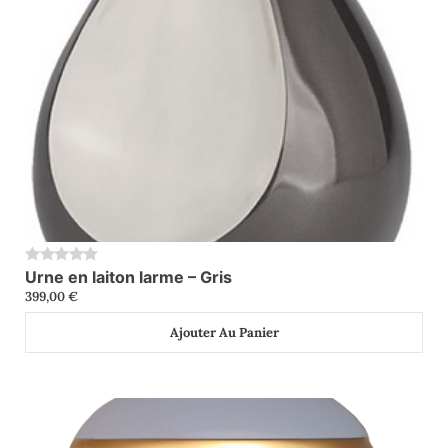
Urne en laiton larme – Gris
0
399,00
€
Ajouter Au Panier