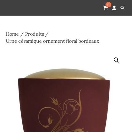
Skip
Pompes funèbres humain
Espace Funéraire Michel Gardechaux
0
to
content
Home
Produits
Urne céramique ornement floral bordeaux