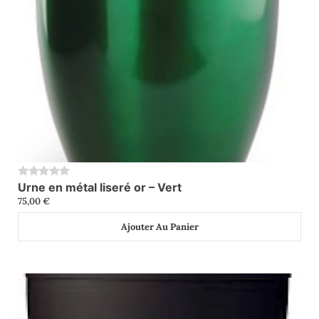
Urne en métal liseré or – Vert
0
75,00
€
Ajouter Au Panier