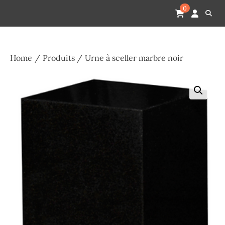
Skip
Pompes funèbres humain
Espace Funéraire Michel Gardechaux
0
to
content
Home
Produits
Urne à sceller marbre noir