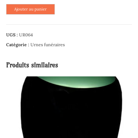
quantité
Ajouter au panier
de
Urne
à
UGS :
UR064
sceller
marbre
Catégorie :
Urnes funéraires
noir
Produits similaires