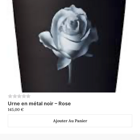
Urne en métal noir – Rose
0
145,00
€
Ajouter Au Panier