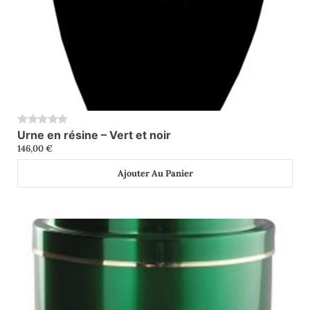
Urne en résine – Vert et noir
0
146,00
€
Ajouter Au Panier