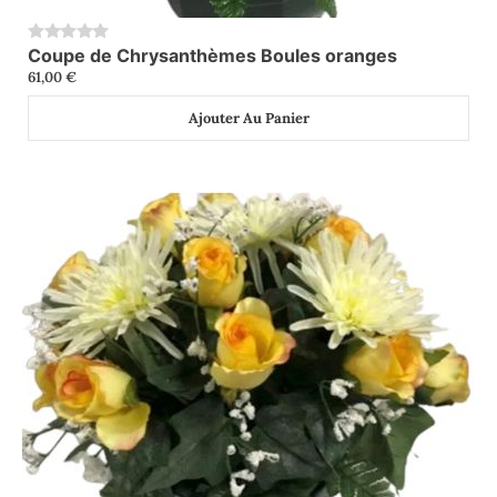
Coupe de Chrysanthèmes Boules oranges
0
61,00
€
Ajouter Au Panier