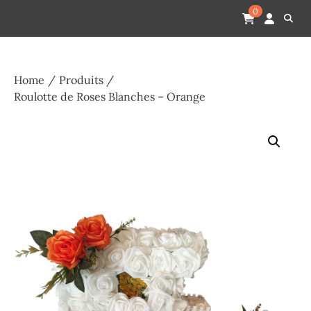
Skip
Pompes funèbres humain
Espace Funéraire Michel Gardechaux
0
to
content
Home
Produits
Roulotte de Roses Blanches – Orange