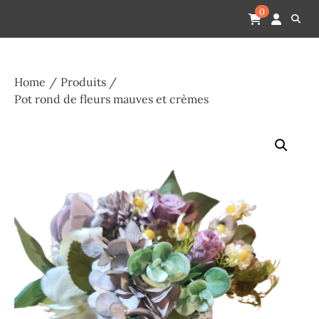
Skip
Pompes funèbres humain
Espace Funéraire Michel Gardechaux
0
to
content
Home
Produits
Pot rond de fleurs mauves et crèmes