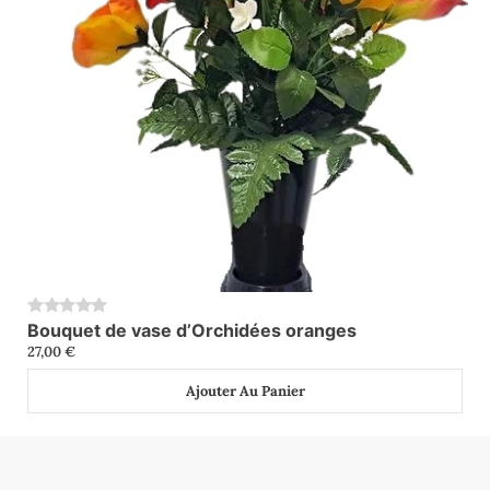
Bouquet de vase d’Orchidées oranges
0
27,00
€
Ajouter Au Panier