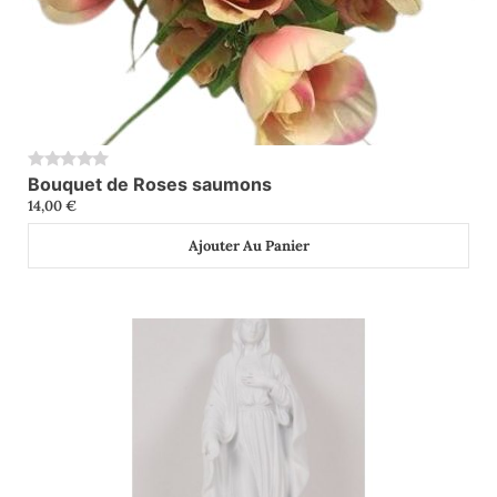
Bouquet de Roses saumons
0
14,00
€
Ajouter Au Panier