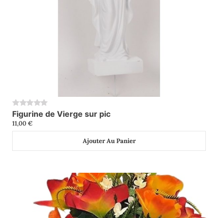
Figurine de Vierge sur pic
0
11,00
€
Ajouter Au Panier