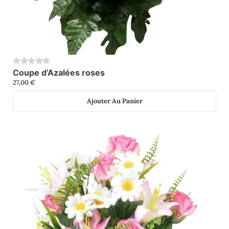
Coupe d’Azalées roses
0
27,00
€
Ajouter Au Panier