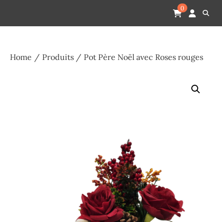
Skip
Pompes funèbres humain
Espace Funéraire Michel Gardechaux
0
to
content
Home
Produits
Pot Père Noël avec Roses rouges