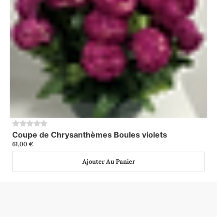
Coupe de Chrysanthèmes Boules violets
0
61,00
€
Ajouter Au Panier