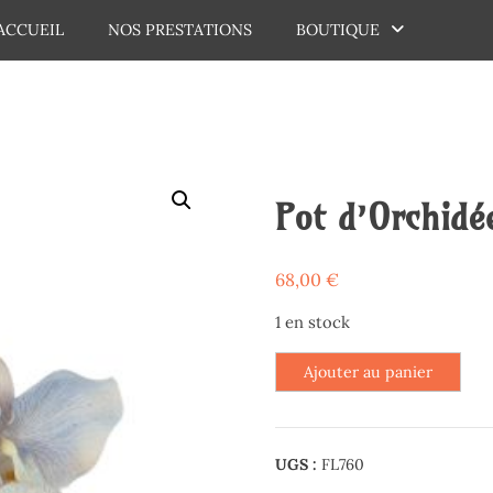
ACCUEIL
NOS PRESTATIONS
BOUTIQUE
dechaux
Pot d’Orchidé
68,00
€
1 en stock
quantité
Ajouter au panier
de
Pot
d'Orchidées
UGS :
FL760
mauves