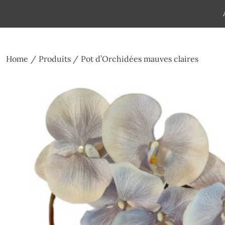
Skip
to
Pompes funèbres humain
Espace Funéraire Michel Gar
content
Home
Produits
Pot d’Orchidées mauves claires