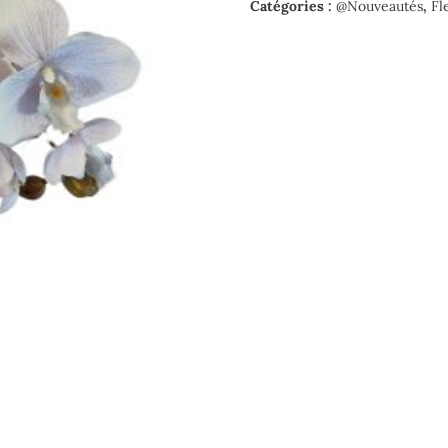
claires
Catégories :
@Nouveautés
,
Fl