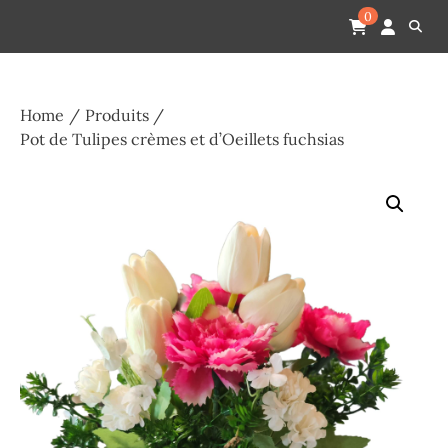
Skip
Pompes funèbres humain
Espace Funéraire Michel Gardechaux
0
to
content
Home
Produits
Pot de Tulipes crèmes et d’Oeillets fuchsias