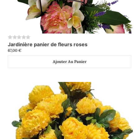
Jardinière panier de fleurs roses
0
67,00
€
Ajouter Au Panier