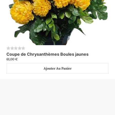
Coupe de Chrysanthèmes Boules jaunes
0
61,00
€
Ajouter Au Panier