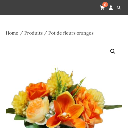
Skip
Pompes funèbres humain
Espace Funéraire Michel Gardechaux
0
to
content
Home
Produits
Pot de fleurs oranges