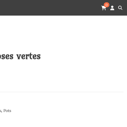
0
oses vertes
s
,
Pots