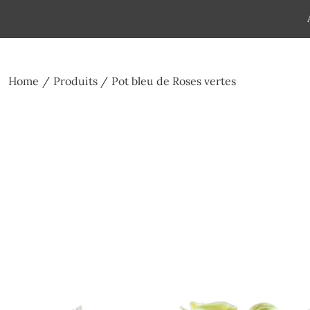
Skip
to
Pompes funèbres humain
Espace Funéraire Michel Gar
content
Home
Produits
Pot bleu de Roses vertes