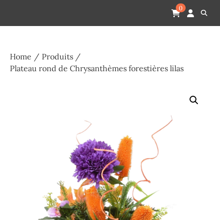
Skip
Pompes funèbres humain
Espace Funéraire Michel Gardechaux
0
to
content
Home
Produits
Plateau rond de Chrysanthèmes forestières lilas