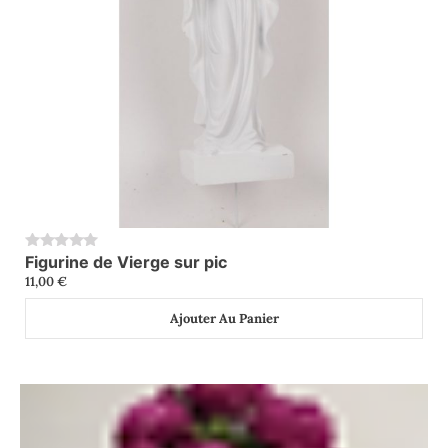
Figurine de Vierge sur pic
0
11,00
€
Ajouter Au Panier