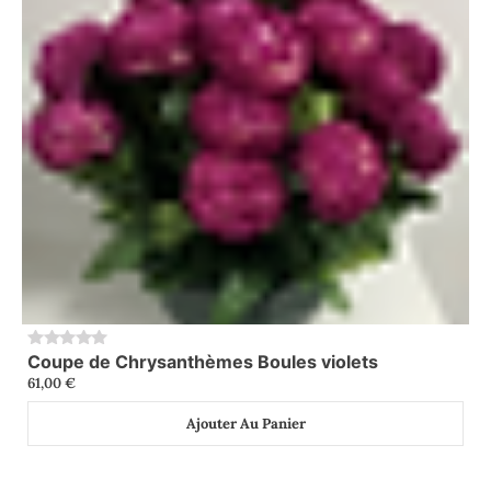
Coupe de Chrysanthèmes Boules violets
0
61,00
€
Ajouter Au Panier