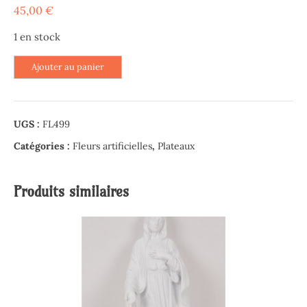
45,00
€
1 en stock
quantité
Ajouter au panier
de
Plateau
rond
UGS :
FL499
de
Chrysanthèmes
Catégories :
Fleurs artificielles
,
Plateaux
forestières
lilas
Produits similaires