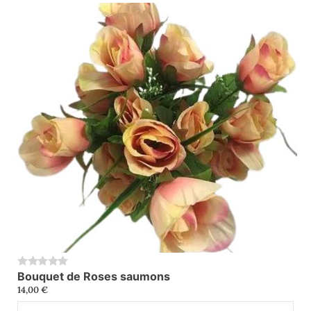
Bouquet de Roses saumons
0
14,00
€