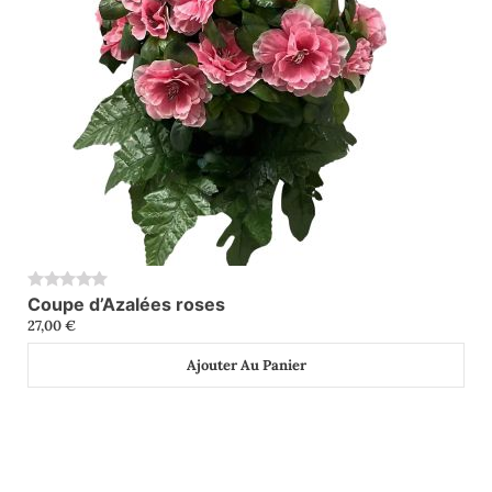
Coupe d’Azalées roses
0
27,00
€
Ajouter Au Panier