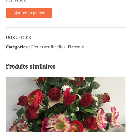
quantité
Ajouter au panier
de
Plateau
rectangle
UGS :
FL1018
-
Fleurs
Catégories :
Fleurs artificielles
,
Plateaux
bleues
et
Produits similaires
crèmes