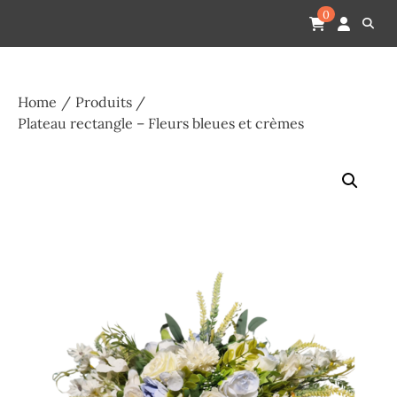
Skip
Pompes funèbres humain
Espace Funéraire Michel Gardechaux
0
to
content
Home
Produits
Plateau rectangle – Fleurs bleues et crèmes