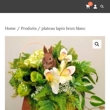
Skip
Pompes funèbres humain
Espace Funéraire Michel Gardechaux
0
to
content
Home
Produits
plateau lapin brun blanc