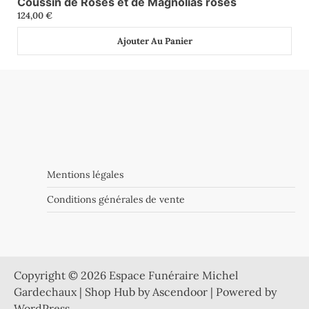
Coussin de Roses et de Magnolias roses
0
124,00
€
Ajouter Au Panier
Mentions légales
Conditions générales de vente
Copyright © 2026
Espace Funéraire Michel
Gardechaux
| Shop Hub by
Ascendoor
| Powered by
WordPress
.