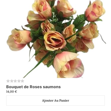
Bouquet de Roses saumons
0
14,00
€
Ajouter Au Panier