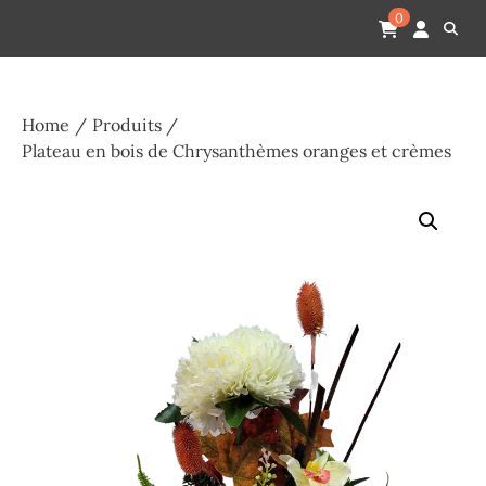
Skip
Pompes funèbres humain
Espace Funéraire Michel Gardechaux
0
to
content
Home
Produits
Plateau en bois de Chrysanthèmes oranges et crèmes