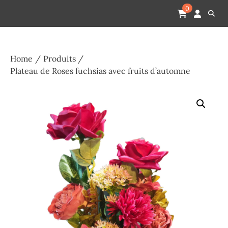
Skip
Pompes funèbres humain
Espace Funéraire Michel Gardechaux
0
to
content
Home
Produits
Plateau de Roses fuchsias avec fruits d’automne