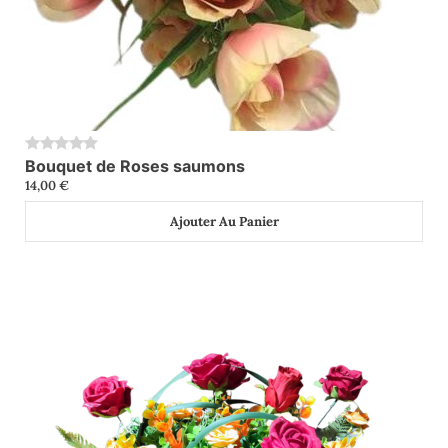
Bouquet de Roses saumons
0
14,00
€
Ajouter Au Panier