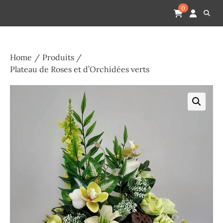
Skip
Pompes funèbres humain
Espace Funéraire Michel Gardechaux
0
to
content
Home
Produits
Plateau de Roses et d’Orchidées verts