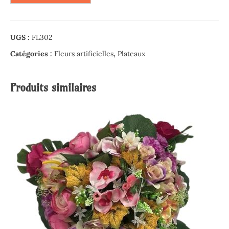
de
Plateau
de
UGS :
FL302
Roses
et
Catégories :
Fleurs artificielles
,
Plateaux
d'Orchidées
verts
Produits similaires