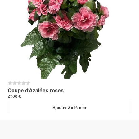
Coupe d’Azalées roses
0
27,00
€
Ajouter Au Panier