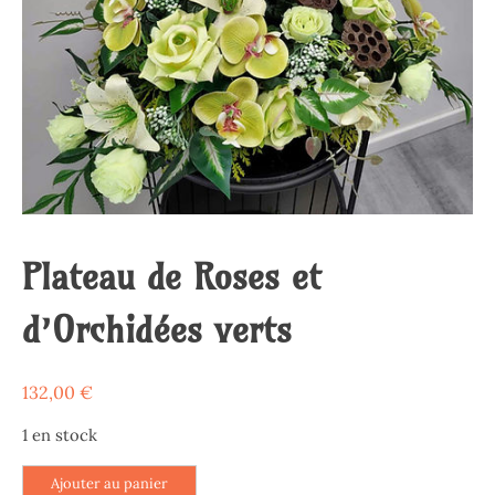
Plateau de Roses et
d’Orchidées verts
132,00
€
1 en stock
quantité
Ajouter au panier