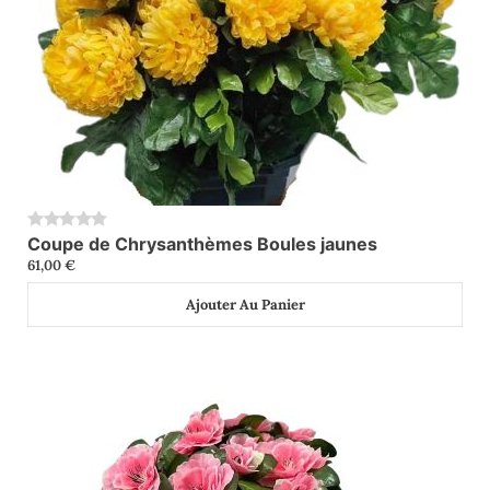
Coupe de Chrysanthèmes Boules jaunes
0
61,00
€
Ajouter Au Panier