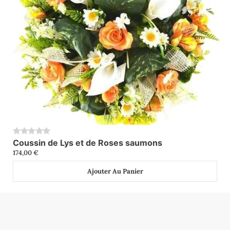
Coussin de Lys et de Roses saumons
0
174,00
€
Ajouter Au Panier