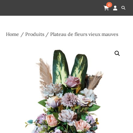
Skip
Pompes funèbres humain
Espace Funéraire Michel Gardechaux
0
to
content
Home
Produits
Plateau de fleurs vieux mauves