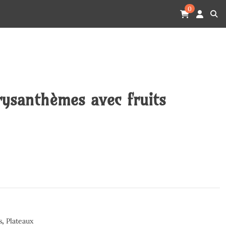
0
rysanthèmes avec fruits
s
,
Plateaux