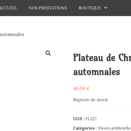
ACCUEIL
NOS PRESTATIONS
BOUTIQUE
dechaux
 automnales
Plateau de Ch
automnales
46,00
€
Rupture de stock
UGS :
FL527
Catégories :
Fleurs artificielle