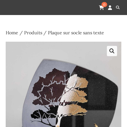
Skip
Pompes funèbres humain
Espace Funéraire Michel Gardechaux
0
to
content
Home
Produits
Plaque sur socle sans texte