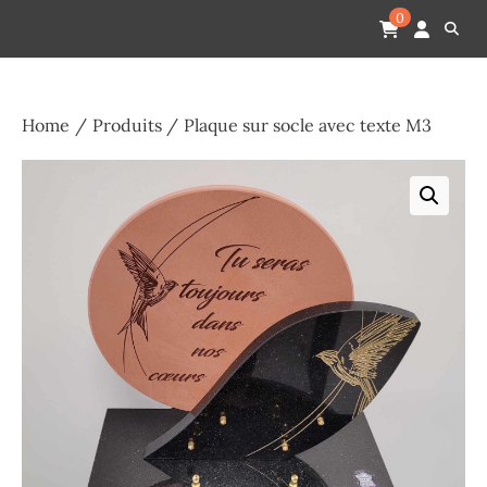
Skip
Pompes funèbres humain
Espace Funéraire Michel Gardechaux
0
to
content
Home
Produits
Plaque sur socle avec texte M3