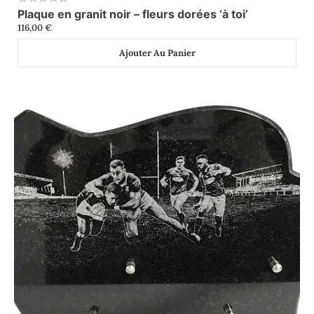
Plaque en granit noir – fleurs dorées ‘à toi’
0
116,00
€
Ajouter Au Panier