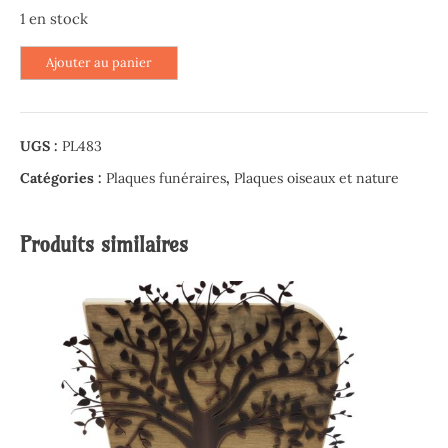
1 en stock
quantité
Ajouter au panier
de
Plaque
ronde
UGS :
PL483
en
Altuglas
Catégories :
Plaques funéraires
,
Plaques oiseaux et nature
-
Champêtre
Produits similaires