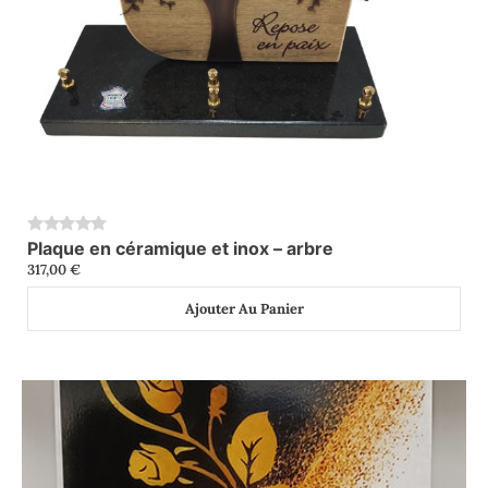
Plaque en céramique et inox – arbre
0
317,00
€
Ajouter Au Panier