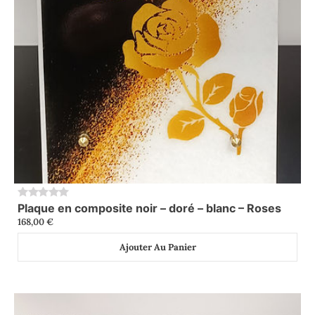
Plaque en composite noir – doré – blanc – Roses
0
168,00
€
Ajouter Au Panier