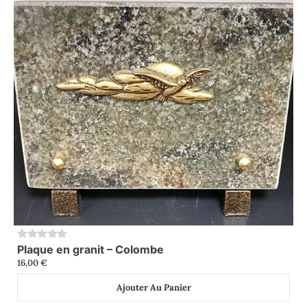
Plaque en granit – Colombe
0
16,00
€
Ajouter Au Panier