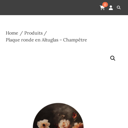
Skip
Pompes funèbres humain
Espace Funéraire Michel Gardechaux
0
to
content
Home
Produits
Plaque ronde en Altuglas – Champêtre