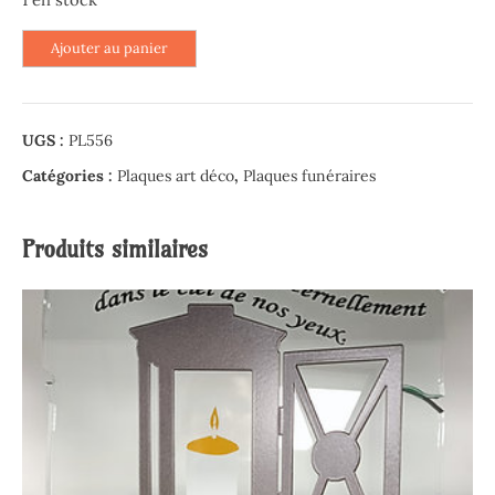
quantité
Ajouter au panier
de
Plaque
panoramique
UGS :
PL556
en
granit
Catégories :
Plaques art déco
,
Plaques funéraires
noir
-
Produits similaires
Souvenir