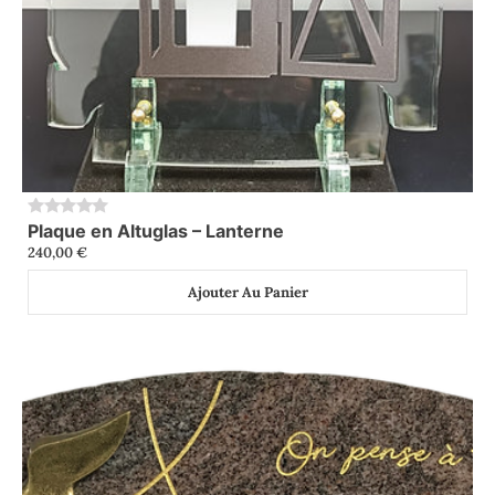
Plaque en Altuglas – Lanterne
0
240,00
€
Ajouter Au Panier