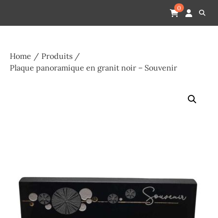
Skip
Pompes funèbres humain
Espace Funéraire Michel Gardechaux
0
to
content
Home
Produits
Plaque panoramique en granit noir – Souvenir