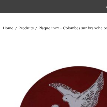
Skip
to
Pompes funèbres humain
Espace Funéraire Michel Gar
content
Home
Produits
Plaque inox – Colombes sur branche 