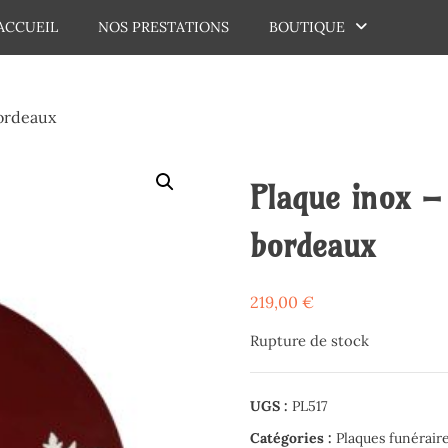
ACCUEIL
NOS PRESTATIONS
BOUTIQUE
dechaux
bordeaux
Plaque inox –
bordeaux
219,00
€
Rupture de stock
UGS :
PL517
Catégories :
Plaques funérair