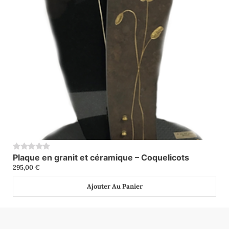
Plaque en granit et céramique – Coquelicots
0
295,00
€
Ajouter Au Panier