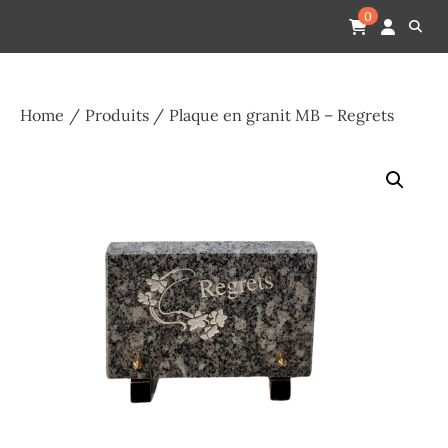
Skip
Pompes funèbres humain
Espace Funéraire Michel Gardechaux
0
to
content
Home
Produits
Plaque en granit MB – Regrets