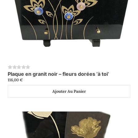
Plaque en granit noir – fleurs dorées ‘à toi’
0
116,00
€
Ajouter Au Panier