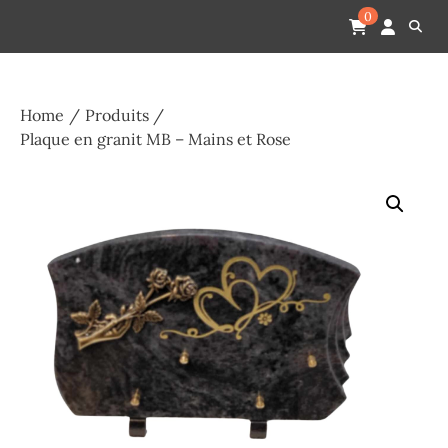
Skip
Pompes funèbres humain
Espace Funéraire Michel Gardechaux
0
to
content
Home
Produits
Plaque en granit MB – Mains et Rose