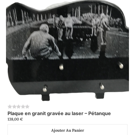
Plaque en granit gravée au laser – Pétanque
0
138,00
€
Ajouter Au Panier