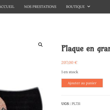
ACCUEIL
NOS PRESTATIONS
BOUTIQUE
dechaux
Plaque en gra
207,00
€
1 en stock
quantité
Ajouter au panier
de
Plaque
en
UGS :
PL731
granit