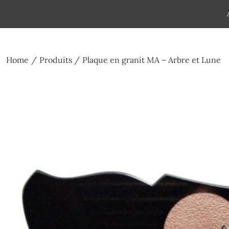
Skip
to
Pompes funèbres humain
Espace Funéraire Michel Gar
content
Home
Produits
Plaque en granit MA – Arbre et Lune