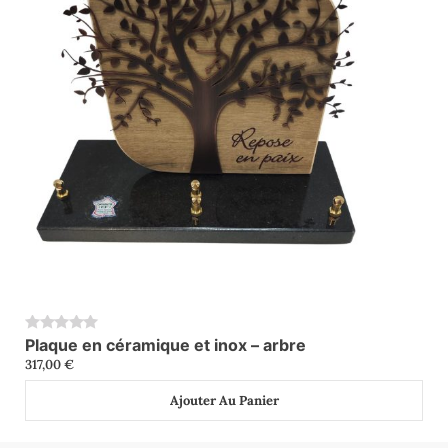
Plaque en céramique et inox – arbre
0
317,00
€
Ajouter Au Panier