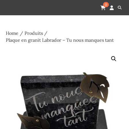
Skip
Pompes funèbres humain
Espace Funéraire Michel Gardechaux
0
to
content
Home
Produits
Plaque en granit Labrador – Tu nous manques tant