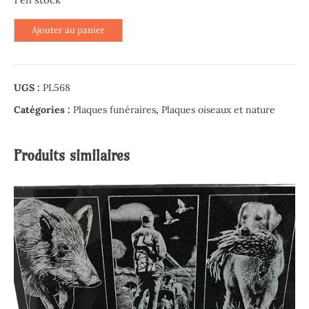
quantité
Ajouter au panier
de
Plaque
en
UGS :
PL568
granit
Labrador
Catégories :
Plaques funéraires
,
Plaques oiseaux et nature
-
Tu
Produits similaires
nous
manques
tant