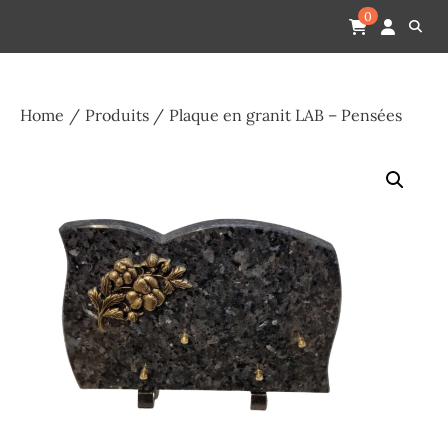
Skip
Pompes funèbres humain
Espace Funéraire Michel Gardechaux
0
to
content
Home
Produits
Plaque en granit LAB – Pensées