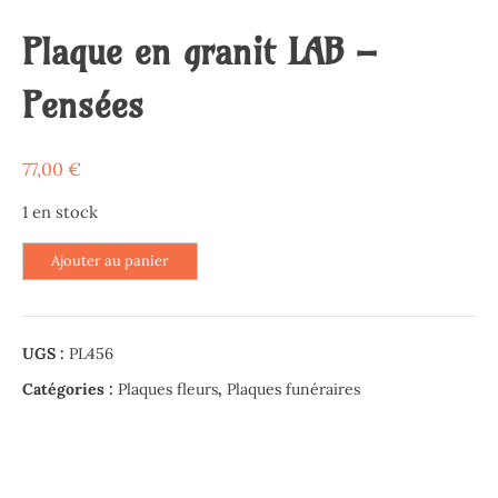
Plaque en granit LAB –
Pensées
77,00
€
1 en stock
quantité
Ajouter au panier
de
Plaque
en
UGS :
PL456
granit
LAB
Catégories :
Plaques fleurs
,
Plaques funéraires
-
Pensées