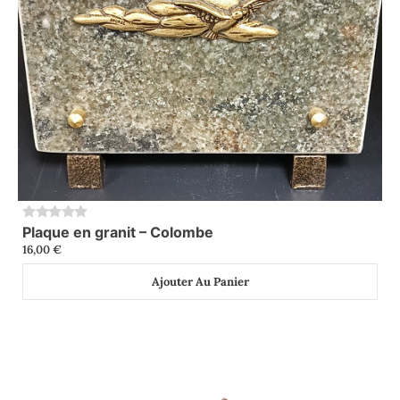
Plaque en granit – Colombe
0
16,00
€
Ajouter Au Panier