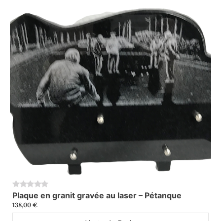
Plaque en granit gravée au laser – Pétanque
0
138,00
€