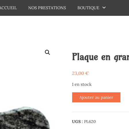
ACCUEIL
NOS PRESTATIONS
BOUTIQUE
dechaux
Plaque en gran
23,00
€
1 en stock
quantité
Ajouter au panier
de
Plaque
en
UGS :
PL620
granit