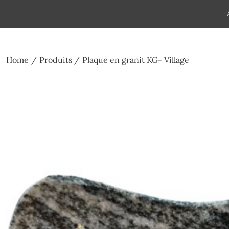
Skip
to
Pompes funèbres humain
Espace Funéraire Michel Gar
content
Home
Produits
Plaque en granit KG- Village