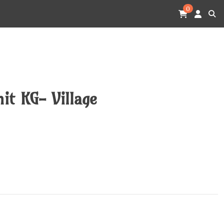
0
it KG- Village