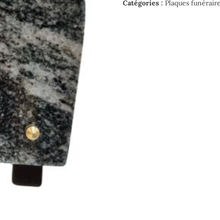
KG-
Catégories :
Plaques funérair
Village