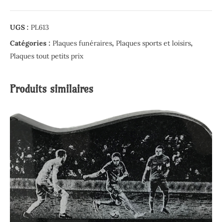
Plaque
en
UGS :
PL613
granit
HB
Catégories :
Plaques funéraires
,
Plaques sports et loisirs
,
-
Plaques tout petits prix
Livre
Produits similaires