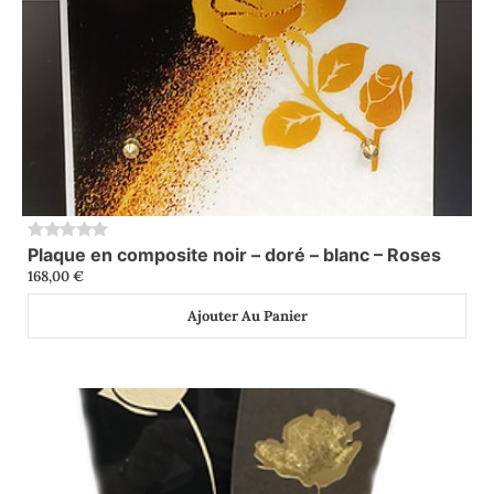
Plaque en composite noir – doré – blanc – Roses
0
168,00
€
Ajouter Au Panier