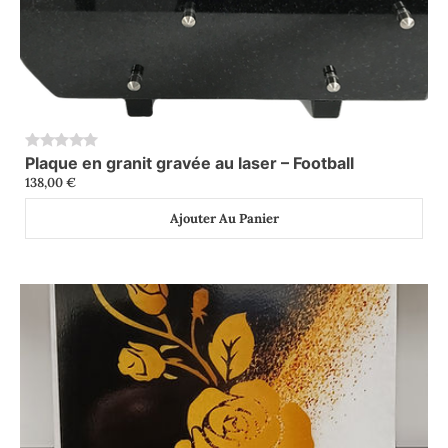
Plaque en granit gravée au laser – Football
0
138,00
€
Ajouter Au Panier