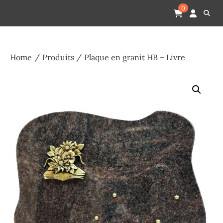
Skip
Pompes funèbres humain
Espace Funéraire Michel Gardechaux
0
to
content
Home
Produits
Plaque en granit HB – Livre