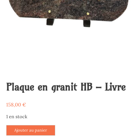
Plaque en granit HB – Livre
158,00
€
1 en stock
quantité
Ajouter au panier
de