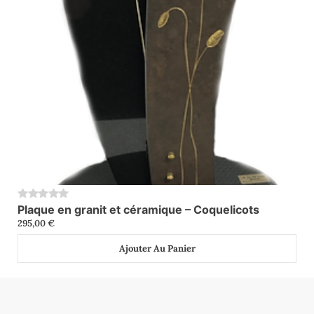
Plaque en granit et céramique – Coquelicots
0
295,00
€
Ajouter Au Panier