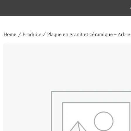
Skip
to
Pompes funèbres humain
Espace Funéraire Michel Gar
content
Home
Produits
Plaque en granit et céramique – Arbre