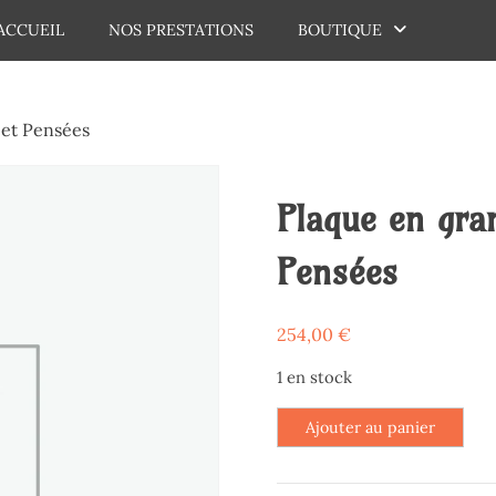
ACCUEIL
NOS PRESTATIONS
BOUTIQUE
dechaux
 et Pensées
Plaque en gra
Pensées
254,00
€
1 en stock
quantité
Ajouter au panier
de
Plaque