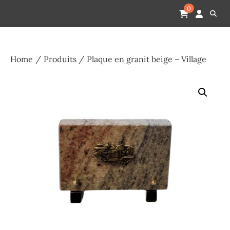
Skip
Pompes funèbres humain
Espace Funéraire Michel Gardechaux
0
to
content
Home
Produits
Plaque en granit beige – Village