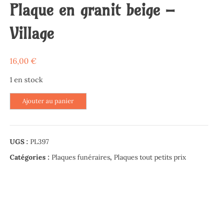
Plaque en granit beige –
Village
16,00
€
1 en stock
quantité
Ajouter au panier
de
Plaque
en
UGS :
PL397
granit
beige
Catégories :
Plaques funéraires
,
Plaques tout petits prix
-
Village