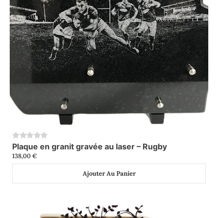
Plaque en granit gravée au laser – Rugby
0
138,00
€
Ajouter Au Panier