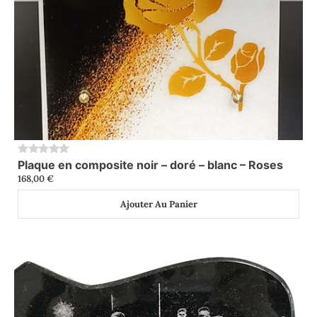
Plaque en composite noir – doré – blanc – Roses
0
168,00
€
Ajouter Au Panier