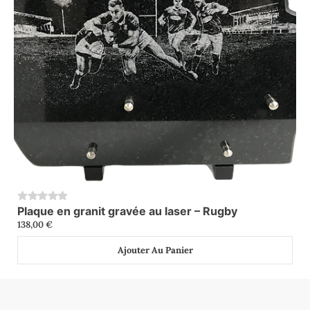
Plaque en granit gravée au laser – Rugby
0
138,00
€
Ajouter Au Panier