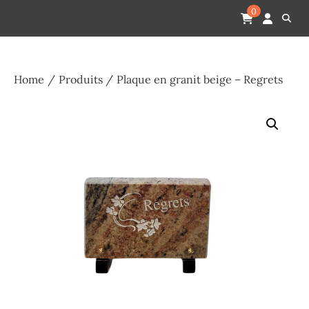
Skip
Pompes funèbres humain
Espace Funéraire Michel Gardechaux
0
to
content
Home
Produits
Plaque en granit beige – Regrets