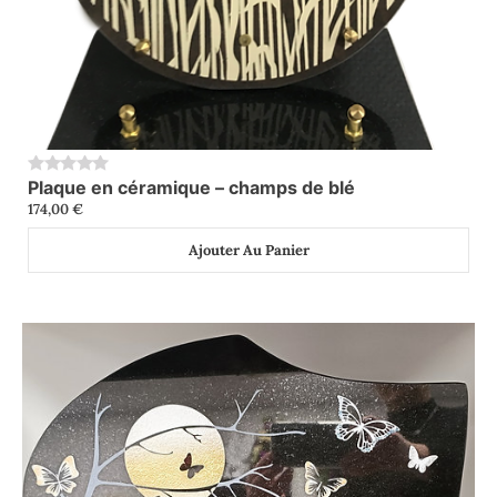
Plaque en céramique – champs de blé
0
174,00
€
Ajouter Au Panier