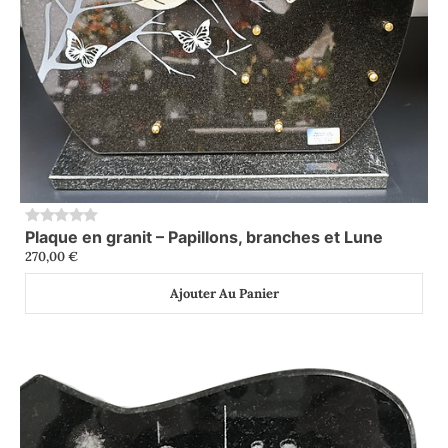
Plaque en granit – Papillons, branches et Lune
0
270,00
€
Ajouter Au Panier