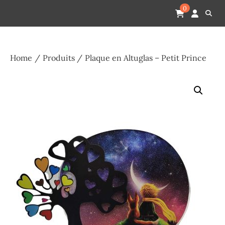
Skip
Pompes funèbres humain
Espace Funéraire Michel Gardechaux
0
to
content
Home
Produits
Plaque en Altuglas – Petit Prince