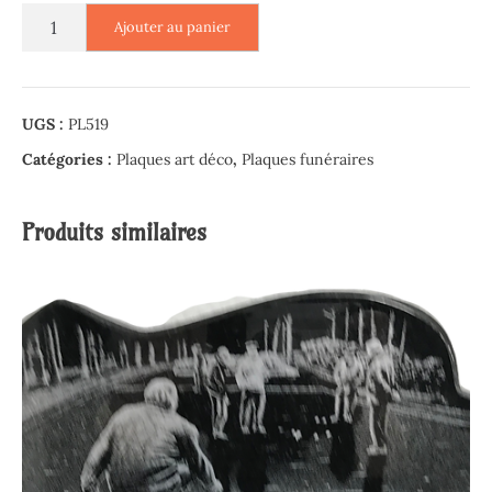
quantité
Ajouter au panier
de
Plaque
en
Altuglas
UGS :
PL519
-
Catégories :
Plaques art déco
,
Plaques funéraires
Petit
Prince
Produits similaires