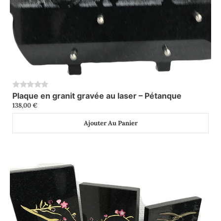
Plaque en granit gravée au laser – Pétanque
0
138,00
€
Ajouter Au Panier