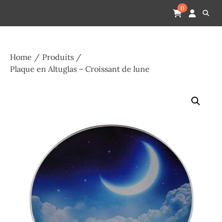
Skip
Pompes funèbres humain
Espace Funéraire Michel Gardechaux
0
to
content
Home
Produits
Plaque en Altuglas – Croissant de lune