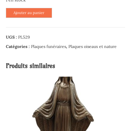
quantité
Ajouter au panier
de
Plaque
en
UGS :
PL529
Altuglas
-
Catégories :
Plaques funéraires
,
Plaques oiseaux et nature
Croissant
de
Produits similaires
lune