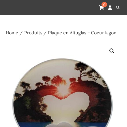
Skip
Pompes funèbres humain
Espace Funéraire Michel Gardechaux
0
to
content
Home
Produits
Plaque en Altuglas – Coeur lagon