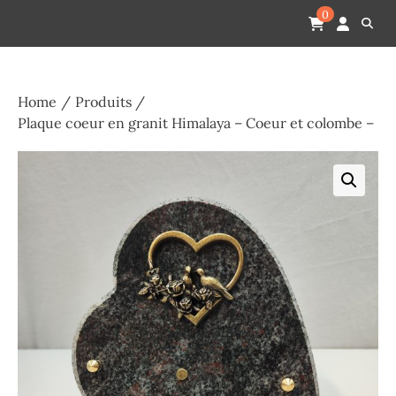
Skip
Pompes funèbres humain
Espace Funéraire Michel Gardechaux
0
to
content
Home
Produits
Plaque coeur en granit Himalaya – Coeur et colombe –