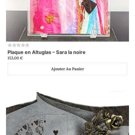
Plaque en Altuglas – Sara la noire
0
153,00
€
Ajouter Au Panier