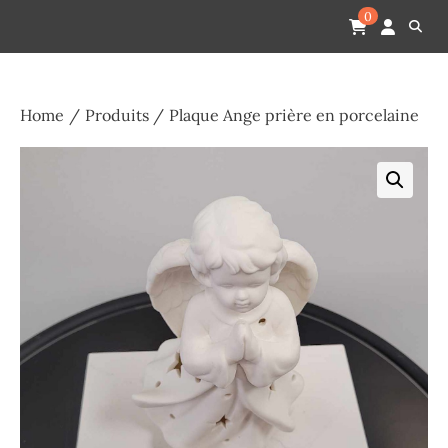
Skip
Pompes funèbres humain
Espace Funéraire Michel Gardechaux
0
to
content
Home
Produits
Plaque Ange prière en porcelaine