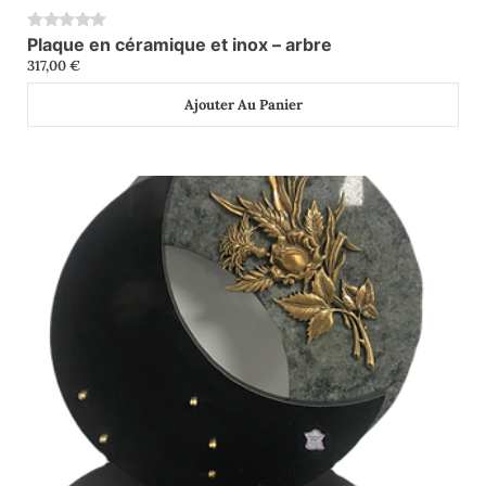
Plaque en céramique et inox – arbre
0
317,00
€
Ajouter Au Panier