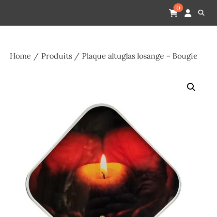
Skip
Pompes funèbres humain
Espace Funéraire Michel Gardechaux
0
to
content
Home
Produits
Plaque altuglas losange – Bougie