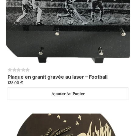
Plaque en granit gravée au laser – Football
0
138,00
€
Ajouter Au Panier