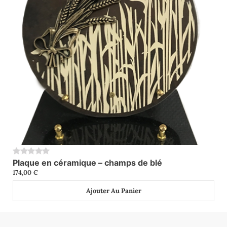
Plaque en céramique – champs de blé
0
174,00
€
Ajouter Au Panier