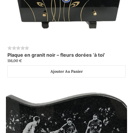
Plaque en granit noir – fleurs dorées ‘à toi’
0
116,00
€
Ajouter Au Panier