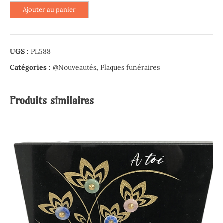
quantité
Ajouter au panier
de
Plaque
altuglas
UGS :
PL588
losange
-
Catégories :
@Nouveautés
,
Plaques funéraires
Bougie
Produits similaires