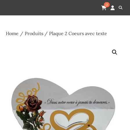
Skip
Pompes funèbres humain
Espace Funéraire Michel Gardechaux
0
to
content
Home
Produits
Plaque 2 Coeurs avec texte