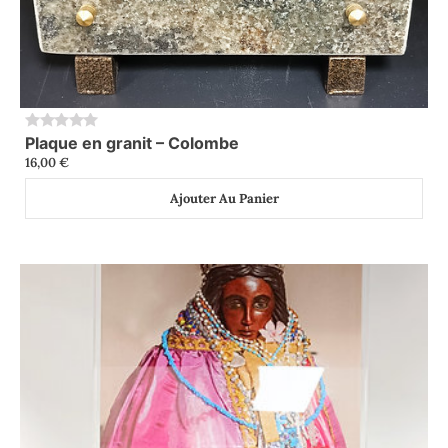
Plaque en granit – Colombe
0
16,00
€
Ajouter Au Panier