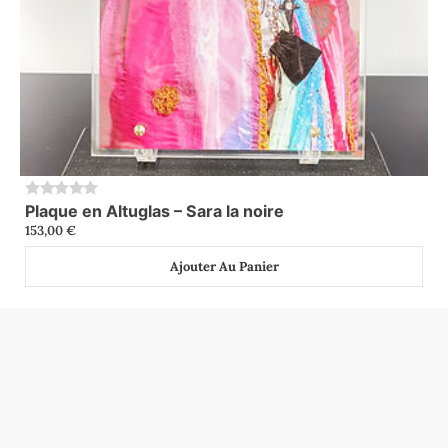
Plaque en Altuglas – Sara la noire
0
153,00
€
Ajouter Au Panier