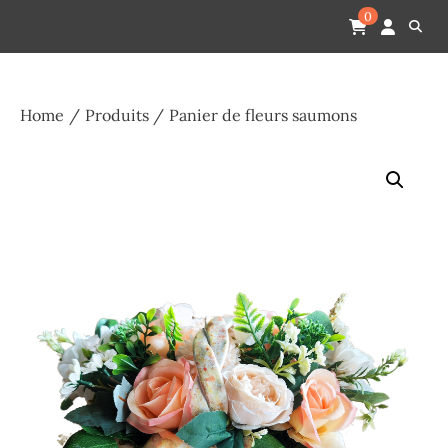
Skip
Pompes funèbres humain
Espace Funéraire Michel Gardechaux
0
to
content
Home
Produits
Panier de fleurs saumons