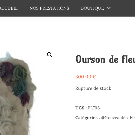
ACCUEIL
NOS PRESTATIONS
BOUTIQUE
dechaux
Ourson de fle
300,00
€
Rupture de stock
UGS :
FL706
Catégories :
@Nouveautés
,
Fl