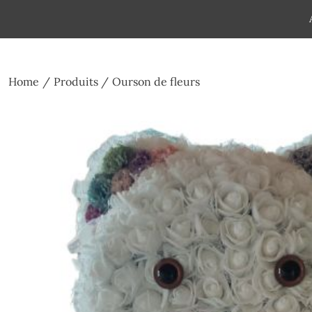
Skip
to
Pompes funèbres humain
Espace Funéraire Michel Gar
content
Home
Produits
Ourson de fleurs