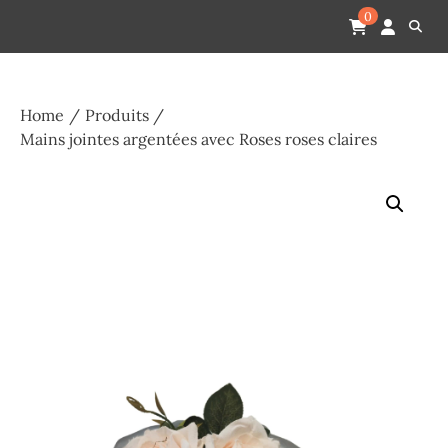
Skip
Pompes funèbres humain
Espace Funéraire Michel Gardechaux
0
to
content
Home
Produits
Mains jointes argentées avec Roses roses claires