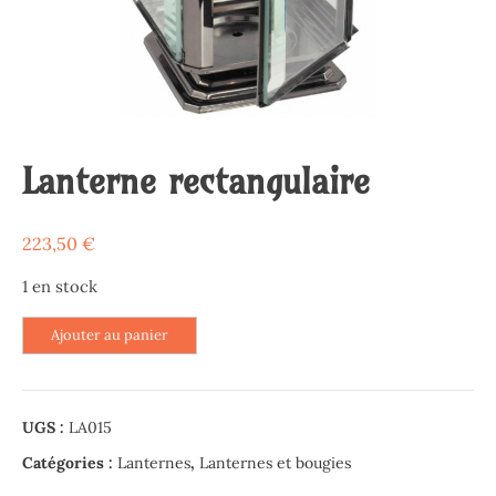
Lanterne rectangulaire
223,50
€
1 en stock
quantité
Ajouter au panier
de
Lanterne
rectangulaire
UGS :
LA015
Catégories :
Lanternes
,
Lanternes et bougies