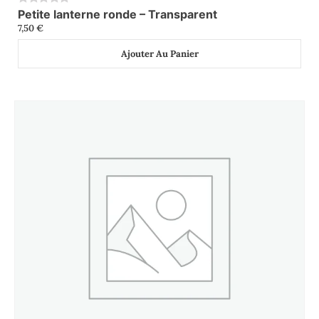
Petite lanterne ronde – Transparent
0
7,50
€
Ajouter Au Panier