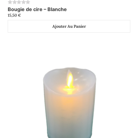
Bougie de cire – Blanche
0
15,50
€
Ajouter Au Panier