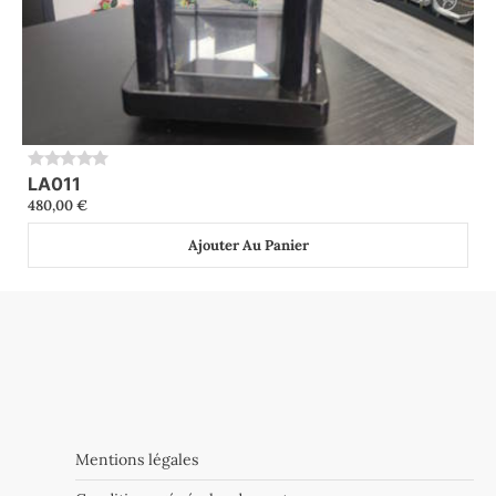
LA011
0
480,00
€
Ajouter Au Panier
Mentions légales