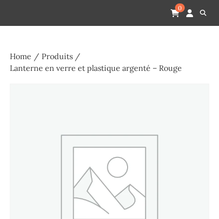
Skip
Pompes funèbres humain
Espace Funéraire Michel Gardechaux
0
to
content
Home
Produits
Lanterne en verre et plastique argenté – Rouge