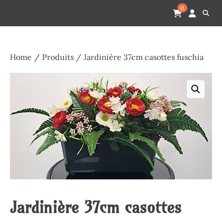
Skip
Pompes funèbres humain
Espace Funéraire Michel Gardechaux
0
to
content
Home
Produits
Jardinière 37cm casottes fuschia
Jardinière 37cm casottes