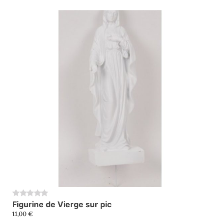
Figurine de Vierge sur pic
0
11,00
€