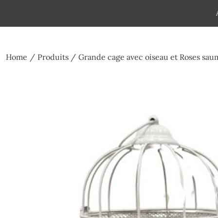
Skip
to
Pompes funèbres humain
Espace Funéraire Michel Gar
content
Home
Produits
Grande cage avec oiseau et Roses sa