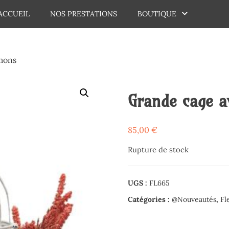
ACCUEIL
NOS PRESTATIONS
BOUTIQUE
dechaux
umons
Grande cage a
85,00
€
Rupture de stock
UGS :
FL665
Catégories :
@Nouveautés
,
Fl