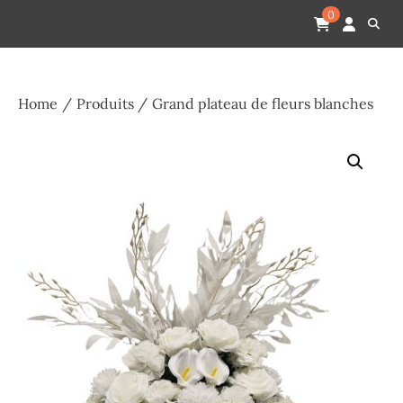
Skip
Pompes funèbres humain
Espace Funéraire Michel Gardechaux
0
to
content
Home
Produits
Grand plateau de fleurs blanches