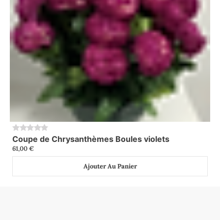
Coupe de Chrysanthèmes Boules violets
0
61,00
€
Ajouter Au Panier