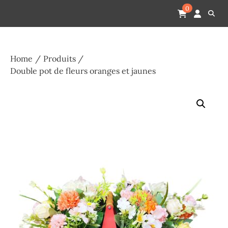
Skip
Pompes funèbres humain
Espace Funéraire Michel Gardechaux
0
to
content
Home
Produits
Double pot de fleurs oranges et jaunes