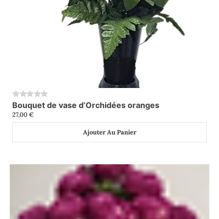
Bouquet de vase d’Orchidées oranges
0
27,00
€
Ajouter Au Panier