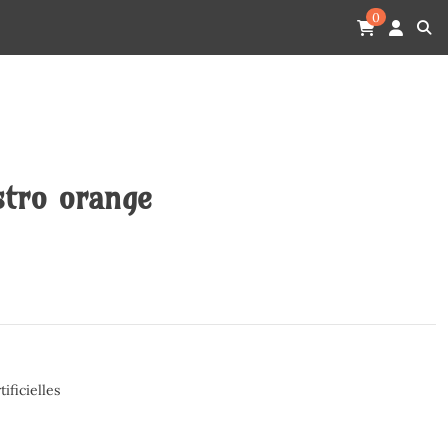
0
stro orange
tificielles