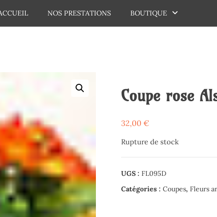
ACCUEIL
NOS PRESTATIONS
BOUTIQUE
dechaux
Coupe rose Al
32,00
€
Rupture de stock
UGS :
FL095D
Catégories :
Coupes
,
Fleurs ar